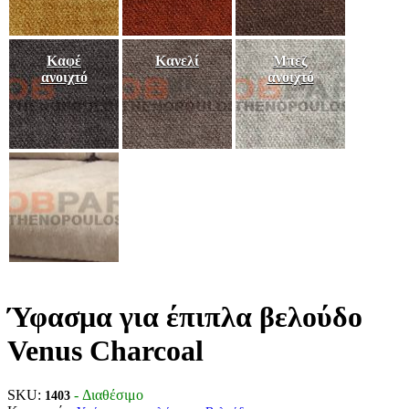
Καφέ
Κανελί
Μπεζ
ανοιχτό
ανοιχτό
Ύφασμα για έπιπλα βελούδο
Venus Charcoal
SKU:
- Διαθέσιμο
1403