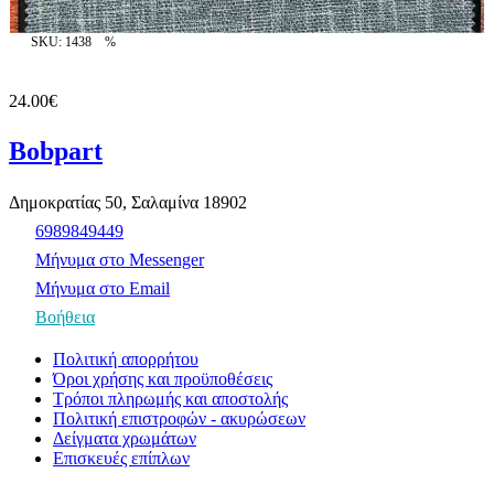
SKU: 1438
%
24.00€
Bobpart
Δημοκρατίας 50, Σαλαμίνα 18902
6989849449
Μήνυμα στο Messenger
Μήνυμα στο Email
Βοήθεια
Πολιτική απορρήτου
Όροι χρήσης και προϋποθέσεις
Τρόποι πληρωμής και αποστολής
Πολιτική επιστροφών - ακυρώσεων
Δείγματα χρωμάτων
Επισκευές επίπλων