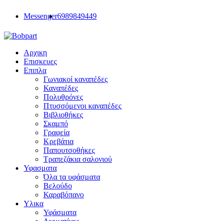
Messenger
6989849449
Αρχικη
Επισκευες
Επιπλα
Γωνιακοί καναπέδες
Καναπέδες
Πολυθρόνες
Πτυσσόμενοι καναπέδες
Βιβλιοθήκες
Σκαμπό
Γραφεία
Κρεβάτια
Παπουτσοθήκες
Τραπεζάκια σαλονιού
Υφασματα
Όλα τα υφάσματα
Βελούδο
Καραβόπανο
Υλικα
Υφάσματα