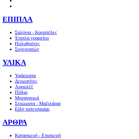
ΕΠΙΠΛΑ
Σαλόνια - Καναπέδες
Έπιπλα γραφείου
Πολυθρόνες
Συνεργατών
ΥΛΙΚΑ
Υφάσματα
Δερματίνες
Αφρολέξ
Πόδια
Μηχανισμοί
Στρώματα - Μαξιλάρια
Είδη ταπετσαρίας
ΑΡΘΡΑ
Κατασκευή - Επισκευή