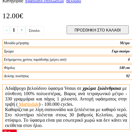
Κατηγορία:
Υφάσματα επιπλώσεων
Βελούδο
12.00€
-
1
+
ΠΡΟΣΘΗΚΗ ΣΤΟ ΚΑΛΑΘΙ
Σύνολο:
Μονάδα μέτρησης
Μέτρο
Χρώμα
Γκρι σκούρο
Εκτιμώμενος χρόνος παράδοσης (μέρες από)
4
Φάρδος
140 cm
Δείκτης ποιότητας
92
Αδιάβροχο βελούδινο ύφασμα Venus σε
χρώμα ξυλάνθρακα
με
σύνθεση 100% πολυεστέρας. Βαρος ανά τετραγωνικό μέτρο -
330 γραμμάρια και πάχος 1 χιλιοστό. Αντοχή υφάσματος στην
τριβή (
Martindale
) - 100.000 cycles.
Καθαρίζεται με λίγη σαπουνάδα και ξεπλένεται με καθαρό νερό.
Στο πλυντήριο πλένεται στους 30 βαθμούς Κελσίου, χωρίς
στύψιμο. Το ύφασμα είναι για εσωτερικό χωρώ και δεν κάνει να
εκτίθεται στον ήλιο.