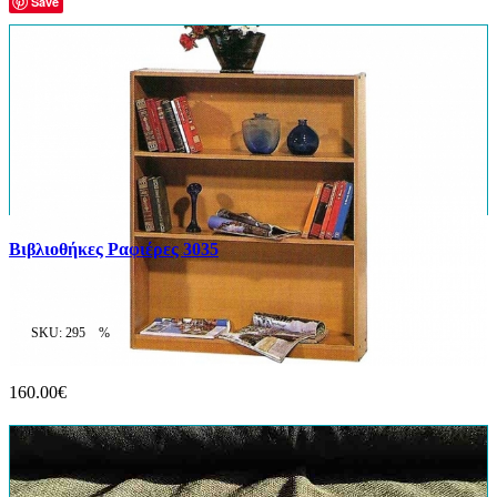
Save
Βιβλιοθήκες Ραφιέρες 3035
SKU: 295
%
160.00€