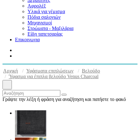
Δερματίνες
Αφρολέξ
Υλικά για γέμισμα
Πόδια σαλονιών
Μηχανισμοί
Στρώματα - Μαξιλάρια
Είδη ταπετσαρίας
Επικοινωνια
Αρχική
Υφάσματα επιπλώσεων
Βελούδο
Ύφασμα για έπιπλα βελούδο Venus Charcoal
Γράψτε την λέξη ή φράση για αναζήτηση και πατήστε το φακό