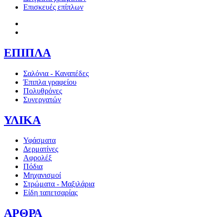
Επισκευές επίπλων
ΕΠΙΠΛΑ
Σαλόνια - Καναπέδες
Έπιπλα γραφείου
Πολυθρόνες
Συνεργατών
ΥΛΙΚΑ
Υφάσματα
Δερματίνες
Αφρολέξ
Πόδια
Μηχανισμοί
Στρώματα - Μαξιλάρια
Είδη ταπετσαρίας
ΑΡΘΡΑ