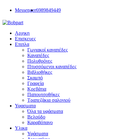
Messenger
6989849449
Αρχικη
Επισκευες
Επιπλα
Γωνιακοί καναπέδες
Καναπέδες
Πολυθρόνες
Πτυσσόμενοι καναπέδες
Βιβλιοθήκες
Σκαμπό
Γραφεία
Κρεβάτια
Παπουτσοθήκες
Τραπεζάκια σαλονιού
Υφασματα
Όλα τα υφάσματα
Βελούδο
Καραβόπανο
Υλικα
Υφάσματα