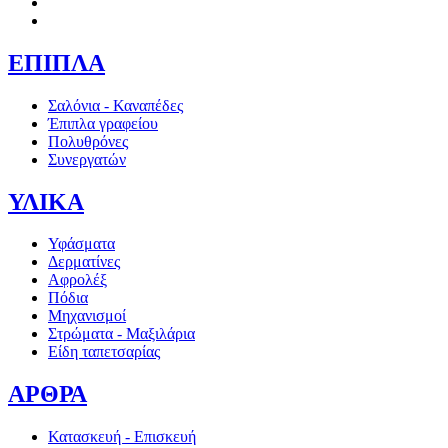
ΕΠΙΠΛΑ
Σαλόνια - Καναπέδες
Έπιπλα γραφείου
Πολυθρόνες
Συνεργατών
ΥΛΙΚΑ
Υφάσματα
Δερματίνες
Αφρολέξ
Πόδια
Μηχανισμοί
Στρώματα - Μαξιλάρια
Είδη ταπετσαρίας
ΑΡΘΡΑ
Κατασκευή - Επισκευή