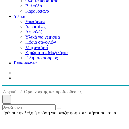
Όλα τα υφάσματα
Βελούδο
Καραβόπανο
Υλικα
Υφάσματα
Δερματίνες
Αφρολέξ
Υλικά για γέμισμα
Πόδια σαλονιών
Μηχανισμοί
Στρώματα - Μαξιλάρια
Είδη ταπετσαρίας
Επικοινωνια
Αρχική
Όροι χρήσης και προϋποθέσεις
Γράψτε την λέξη ή φράση για αναζήτηση και πατήστε το φακό