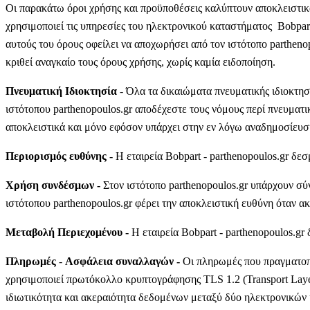
Οι παρακάτω όροι χρήσης και προϋποθέσεις καλύπτουν αποκλειστικ
χρησιμοποιεί τις υπηρεσίες του ηλεκτρονικού καταστήματος Bobpart
αυτούς του όρους οφείλει να αποχωρήσει από τον ιστότοπο parthenop
κριθεί αναγκαίο τους όρους χρήσης, χωρίς καμία ειδοποίηση.
Πνευματική Ιδιοκτησία
- Όλα τα δικαιώματα πνευματικής ιδιοκτησί
ιστότοπου parthenopoulos.gr αποδέχεστε τους νόμους περί πνευματ
αποκλειστικά και μόνο εφόσον υπάρχει στην εν λόγω αναδημοσίευσ
Περιορισμός ευθύνης -
Η εταιρεία Bobpart - parthenopoulos.gr δεσ
Χρήση συνδέσμων -
Στον ιστότοπο parthenopoulos.gr υπάρχουν σύ
ιστότοπου parthenopoulos.gr φέρει την αποκλειστική ευθύνη όταν α
Μεταβολή Περιεχομένου -
Η εταιρεία Bobpart - parthenopoulos.gr
Πληρωμές
-
Ασφάλεια συναλλαγών
-
Οι πληρωμές που πραγματοπ
χρησιμοποιεί πρωτόκολλο κρυπτογράφησης TLS 1.2 (Transport Laye
ιδιωτικότητα και ακεραιότητα δεδομένων μεταξύ δύο ηλεκτρονικών