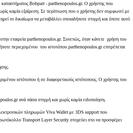
αταστήματος Bobpart - parthenopoulos.gr. Ο χρήστης που
χωρίς καμία εξαίρεση. Σε περίπτωση που ο χρήστης δεν συμφωνεί με
τηρεί το δικαίωμα να μεταβάλλει οποιαδήποτε στιγμή και όποτε αυτό
στην εταιρεία parthenopoulos.gr. Συνεπώς, όταν κάνετε χρήση του
ήποτε περιεχομένου του ιστοτόπου parthenopoulos.gr επιτρέπεται
ρησης.
ριμένου ιστότοπου ή σε διαφορετικούς ιστότοπους. Ο χρήστης του
opoulos.gr ανά πάσα στιγμή και χωρίς καμία ειδοποίηση.
λεκτρονικών πληρωμών Viva Wallet με 3DS support που
ωτόκολλο Transport Layer Security στοχεύει στο να προσφέρει