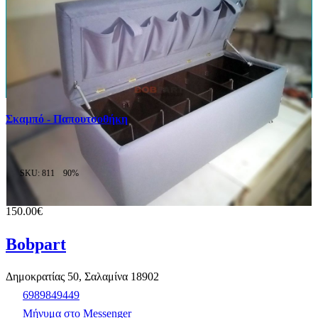
Σκαμπό - Παπουτσοθήκη
SKU: 811
90%
150.00€
Bobpart
Δημοκρατίας 50, Σαλαμίνα 18902
6989849449
Μήνυμα στο Messenger