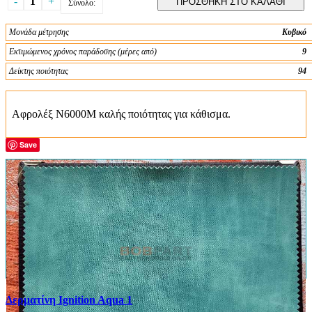
-
1
+
ΠΡΟΣΘΗΚΗ ΣΤΟ ΚΑΛΑΘΙ
Σύνολο:
Μονάδα μέτρησης
Κυβικό
Εκτιμώμενος χρόνος παράδοσης (μέρες από)
9
Δείκτης ποιότητας
94
Αφρολέξ Ν6000Μ καλής ποιότητας για κάθισμα.
Save
Δερματίνη Ignition Aqua 1