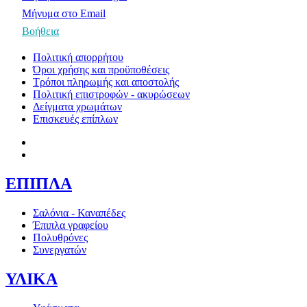
Μήνυμα στο Email
Βοήθεια
Πολιτική απορρήτου
Όροι χρήσης και προϋποθέσεις
Τρόποι πληρωμής και αποστολής
Πολιτική επιστροφών - ακυρώσεων
Δείγματα χρωμάτων
Επισκευές επίπλων
ΕΠΙΠΛΑ
Σαλόνια - Καναπέδες
Έπιπλα γραφείου
Πολυθρόνες
Συνεργατών
ΥΛΙΚΑ