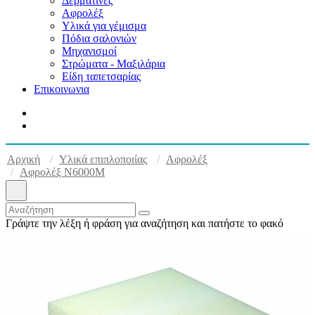
Δερματίνες
Αφρολέξ
Υλικά για γέμισμα
Πόδια σαλονιών
Μηχανισμοί
Στρώματα - Μαξιλάρια
Είδη ταπετσαρίας
Επικοινωνια
Αρχική
Υλικά επιπλοποιίας
Αφρολέξ
Αφρολέξ Ν6000Μ
Γράψτε την λέξη ή φράση για αναζήτηση και πατήστε το φακό