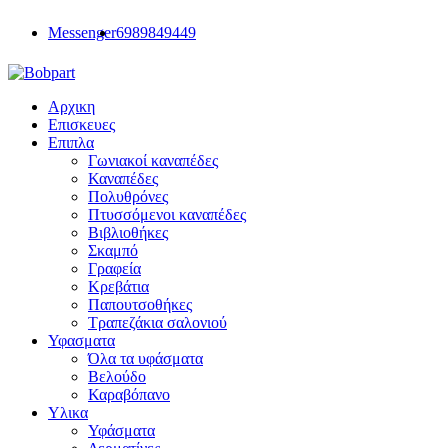
Messenger
6989849449
Αρχικη
Επισκευες
Επιπλα
Γωνιακοί καναπέδες
Καναπέδες
Πολυθρόνες
Πτυσσόμενοι καναπέδες
Βιβλιοθήκες
Σκαμπό
Γραφεία
Κρεβάτια
Παπουτσοθήκες
Τραπεζάκια σαλονιού
Υφασματα
Όλα τα υφάσματα
Βελούδο
Καραβόπανο
Υλικα
Υφάσματα