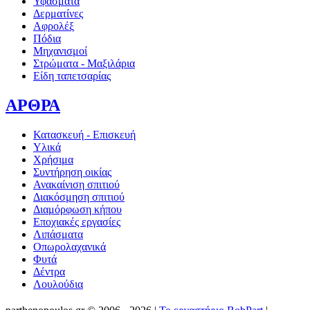
Υφάσματα
Δερματίνες
Αφρολέξ
Πόδια
Μηχανισμοί
Στρώματα - Μαξιλάρια
Είδη ταπετσαρίας
ΑΡΘΡΑ
Κατασκευή - Επισκευή
Υλικά
Χρήσιμα
Συντήρηση οικίας
Ανακαίνιση σπιτιού
Διακόσμηση σπιτιού
Διαμόρφωση κήπου
Εποχιακές εργασίες
Λιπάσματα
Οπωρολαχανικά
Φυτά
Δέντρα
Λουλούδια