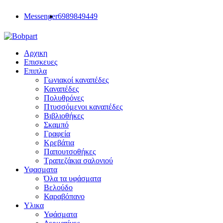
Messenger
6989849449
Αρχικη
Επισκευες
Επιπλα
Γωνιακοί καναπέδες
Καναπέδες
Πολυθρόνες
Πτυσσόμενοι καναπέδες
Βιβλιοθήκες
Σκαμπό
Γραφεία
Κρεβάτια
Παπουτσοθήκες
Τραπεζάκια σαλονιού
Υφασματα
Όλα τα υφάσματα
Βελούδο
Καραβόπανο
Υλικα
Υφάσματα