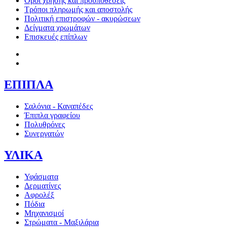
Όροι χρήσης και προϋποθέσεις
Τρόποι πληρωμής και αποστολής
Πολιτική επιστροφών - ακυρώσεων
Δείγματα χρωμάτων
Επισκευές επίπλων
ΕΠΙΠΛΑ
Σαλόνια - Καναπέδες
Έπιπλα γραφείου
Πολυθρόνες
Συνεργατών
ΥΛΙΚΑ
Υφάσματα
Δερματίνες
Αφρολέξ
Πόδια
Μηχανισμοί
Στρώματα - Μαξιλάρια