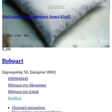
Μαξιλαράκι διακοσμητικό Λευκό 65x65
SKU: 1109
90%
9.20€
Bobpart
Δημοκρατίας 50, Σαλαμίνα 18902
6989849449
Μήνυμα στο Messenger
Μήνυμα στο Email
Βοήθεια
Πολιτική απορρήτου