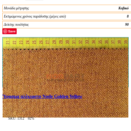
Μονάδα μέτρησης
Κυβικό
Εκτιμώμενος χρόνος παράδοσης (μέρες από)
8
Δείκτης ποιότητας
90
Save
Ύφασμα αλέκιαστο Node Golden Yellow
SKU: 1312
92%