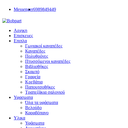
Messenger
6989849449
Αρχικη
Επισκευες
Επιπλα
Γωνιακοί καναπέδες
Καναπέδες
Πολυθρόνες
Πτυσσόμενοι καναπέδες
Βιβλιοθήκες
Σκαμπό
Γραφεία
Κρεβάτια
Παπουτσοθήκες
Τραπεζάκια σαλονιού
Υφασματα
Όλα τα υφάσματα
Βελούδο
Καραβόπανο
Υλικα
Υφάσματα