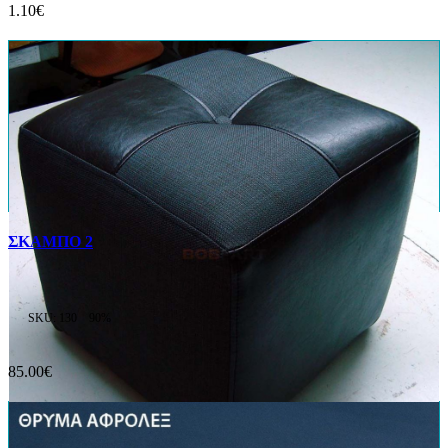
1.10€
ΣΚΑΜΠΟ 2
SKU: 130
90%
85.00€