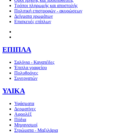
Όροι χρήσης και προϋποθέσεις
Τρόποι πληρωμής και αποστολής
Πολιτική επιστροφών - ακυρώσεων
Δείγματα χρωμάτων
Επισκευές επίπλων
ΕΠΙΠΛΑ
Σαλόνια - Καναπέδες
Έπιπλα γραφείου
Πολυθρόνες
Συνεργατών
ΥΛΙΚΑ
Υφάσματα
Δερματίνες
Αφρολέξ
Πόδια
Μηχανισμοί
Στρώματα - Μαξιλάρια