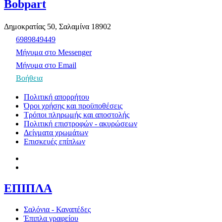
Bobpart
Δημοκρατίας 50, Σαλαμίνα 18902
6989849449
Μήνυμα στο Messenger
Μήνυμα στο Email
Βοήθεια
Πολιτική απορρήτου
Όροι χρήσης και προϋποθέσεις
Τρόποι πληρωμής και αποστολής
Πολιτική επιστροφών - ακυρώσεων
Δείγματα χρωμάτων
Επισκευές επίπλων
ΕΠΙΠΛΑ
Σαλόνια - Καναπέδες
Έπιπλα γραφείου