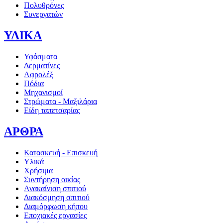
Πολυθρόνες
Συνεργατών
ΥΛΙΚΑ
Υφάσματα
Δερματίνες
Αφρολέξ
Πόδια
Μηχανισμοί
Στρώματα - Μαξιλάρια
Είδη ταπετσαρίας
ΑΡΘΡΑ
Κατασκευή - Επισκευή
Υλικά
Χρήσιμα
Συντήρηση οικίας
Ανακαίνιση σπιτιού
Διακόσμηση σπιτιού
Διαμόρφωση κήπου
Εποχιακές εργασίες