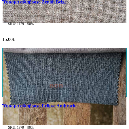
Ύφασμα αδιάβροχο Zenith Beige
SKU: 1129
90%
15.00€
Ύφασμα αδιάβροχο Eclipse Anthracite
SKU: 1379
90%