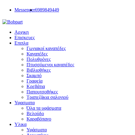
Messenger
6989849449
Αρχικη
Επισκευες
Επιπλα
Γωνιακοί καναπέδες
Καναπέδες
Πολυθρόνες
Πτυσσόμενοι καναπέδες
Βιβλιοθήκες
Σκαμπό
Γραφεία
Κρεβάτια
Παπουτσοθήκες
Τραπεζάκια σαλονιού
Υφασματα
Όλα τα υφάσματα
Βελούδο
Καραβόπανο
Υλικα
Υφάσματα