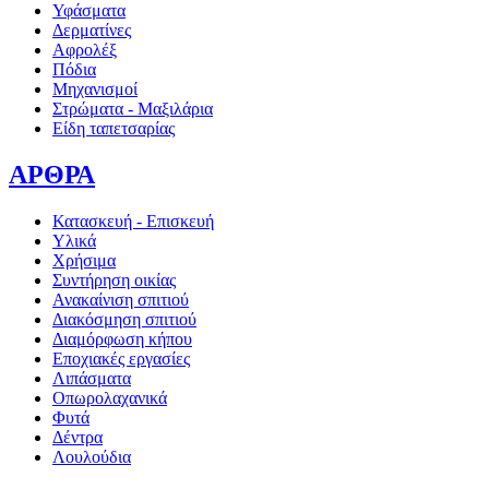
Υφάσματα
Δερματίνες
Αφρολέξ
Πόδια
Μηχανισμοί
Στρώματα - Μαξιλάρια
Είδη ταπετσαρίας
ΑΡΘΡΑ
Κατασκευή - Επισκευή
Υλικά
Χρήσιμα
Συντήρηση οικίας
Ανακαίνιση σπιτιού
Διακόσμηση σπιτιού
Διαμόρφωση κήπου
Εποχιακές εργασίες
Λιπάσματα
Οπωρολαχανικά
Φυτά
Δέντρα
Λουλούδια