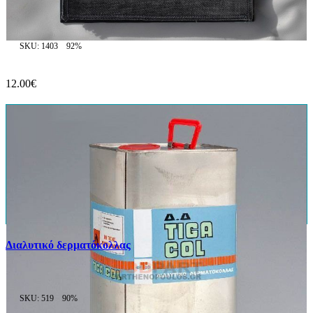
SKU: 1403
92%
12.00€
Διαλυτικό δερματόκολλας
SKU: 519
90%