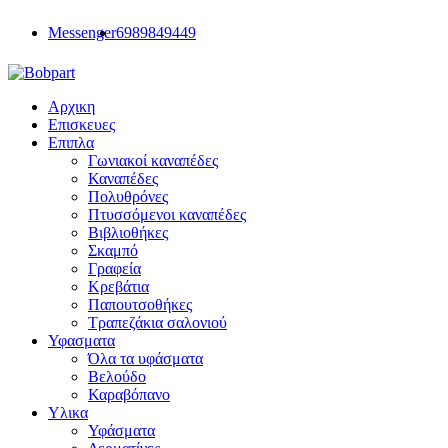
Messenger
6989849449
Αρχικη
Επισκευες
Επιπλα
Γωνιακοί καναπέδες
Καναπέδες
Πολυθρόνες
Πτυσσόμενοι καναπέδες
Βιβλιοθήκες
Σκαμπό
Γραφεία
Κρεβάτια
Παπουτσοθήκες
Τραπεζάκια σαλονιού
Υφασματα
Όλα τα υφάσματα
Βελούδο
Καραβόπανο
Υλικα
Υφάσματα