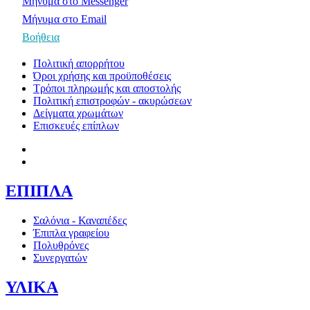
Μήνυμα στο Messenger
Μήνυμα στο Email
Βοήθεια
Πολιτική απορρήτου
Όροι χρήσης και προϋποθέσεις
Τρόποι πληρωμής και αποστολής
Πολιτική επιστροφών - ακυρώσεων
Δείγματα χρωμάτων
Επισκευές επίπλων
ΕΠΙΠΛΑ
Σαλόνια - Καναπέδες
Έπιπλα γραφείου
Πολυθρόνες
Συνεργατών
ΥΛΙΚΑ