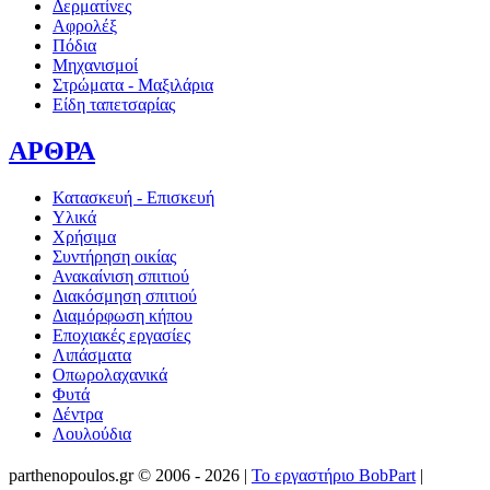
Δερματίνες
Αφρολέξ
Πόδια
Μηχανισμοί
Στρώματα - Μαξιλάρια
Είδη ταπετσαρίας
ΑΡΘΡΑ
Κατασκευή - Επισκευή
Υλικά
Χρήσιμα
Συντήρηση οικίας
Ανακαίνιση σπιτιού
Διακόσμηση σπιτιού
Διαμόρφωση κήπου
Εποχιακές εργασίες
Λιπάσματα
Οπωρολαχανικά
Φυτά
Δέντρα
Λουλούδια
parthenopoulos.gr
©
2006 - 2026
|
Το εργαστήριο BobPart
|