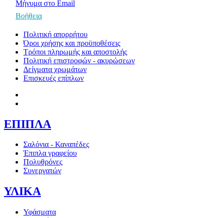
Μήνυμα στο Email
Βοήθεια
Πολιτική απορρήτου
Όροι χρήσης και προϋποθέσεις
Τρόποι πληρωμής και αποστολής
Πολιτική επιστροφών - ακυρώσεων
Δείγματα χρωμάτων
Επισκευές επίπλων
ΕΠΙΠΛΑ
Σαλόνια - Καναπέδες
Έπιπλα γραφείου
Πολυθρόνες
Συνεργατών
ΥΛΙΚΑ
Υφάσματα