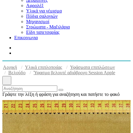
Δερματίνες
Αφρολέξ
Υλικά για γέμισμα
Πόδια σαλονιών
Μηχανισμοί
Στρώματα - Μαξιλάρια
Είδη ταπετσαρίας
Επικοινωνια
Αρχική
Υλικά επιπλοποιίας
Υφάσματα επιπλώσεων
Βελούδο
Ύφασμα βελουτέ αδιάβροχο Session Apple
Γράψτε την λέξη ή φράση για αναζήτηση και πατήστε το φακό