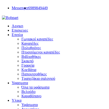
Messenger
6989849449
Αρχικη
Επισκευες
Επιπλα
Γωνιακοί καναπέδες
Καναπέδες
Πολυθρόνες
Πτυσσόμενοι καναπέδες
Βιβλιοθήκες
Σκαμπό
Γραφεία
Κρεβάτια
Παπουτσοθήκες
Τραπεζάκια σαλονιού
Υφασματα
Όλα τα υφάσματα
Βελούδο
Καραβόπανο
Υλικα
Υφάσματα