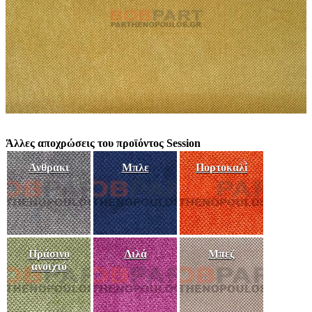
Άλλες αποχρώσεις του προϊόντος Session
Ανθρακι
Μπλε
Πορτοκαλί
Πράσινο
Λιλά
Μπεζ
ανοιχτό