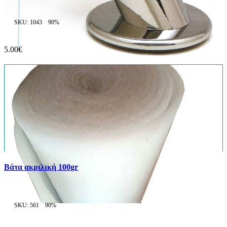
SKU: 1043
90%
5.00€
Βάτα ακριλική 100gr
SKU: 561
90%