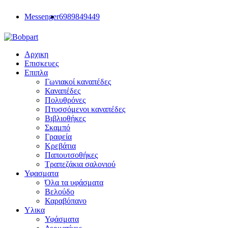
Messenger
6989849449
Αρχικη
Επισκευες
Επιπλα
Γωνιακοί καναπέδες
Καναπέδες
Πολυθρόνες
Πτυσσόμενοι καναπέδες
Βιβλιοθήκες
Σκαμπό
Γραφεία
Κρεβάτια
Παπουτσοθήκες
Τραπεζάκια σαλονιού
Υφασματα
Όλα τα υφάσματα
Βελούδο
Καραβόπανο
Υλικα
Υφάσματα