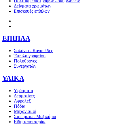
Πολιτική επιστροφών - ακυρώσεων
Δείγματα χρωμάτων
Επισκευές επίπλων
ΕΠΙΠΛΑ
Σαλόνια - Καναπέδες
Έπιπλα γραφείου
Πολυθρόνες
Συνεργατών
ΥΛΙΚΑ
Υφάσματα
Δερματίνες
Αφρολέξ
Πόδια
Μηχανισμοί
Στρώματα - Μαξιλάρια
Είδη ταπετσαρίας