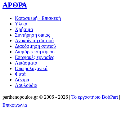
ΑΡΘΡΑ
Κατασκευή - Επισκευή
Υλικά
Χρήσιμα
Συντήρηση οικίας
Ανακαίνιση σπιτιού
Διακόσμηση σπιτιού
Διαμόρφωση κήπου
Εποχιακές εργασίες
Λιπάσματα
Οπωρολαχανικά
Φυτά
Δέντρα
Λουλούδια
parthenopoulos.gr
©
2006 - 2026
|
Το εργαστήριο BobPart
|
Επικοινωνία