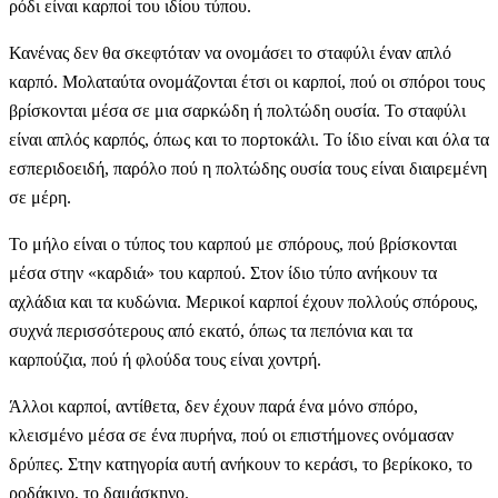
ρόδι είναι καρποί του ιδίου τύπου.
Κανένας δεν θα σκεφτόταν να ονομάσει το σταφύλι έναν απλό
καρπό. Μολαταύτα ονομάζονται έτσι οι καρποί, πού οι σπόροι τους
βρίσκονται μέσα σε μια σαρκώδη ή πολτώδη ουσία. Το σταφύλι
είναι απλός καρπός, όπως και το πορτοκάλι. Το ίδιο είναι και όλα τα
εσπεριδοειδή, παρόλο πού η πολτώδης ουσία τους είναι διαιρεμένη
σε μέρη.
Το μήλο είναι ο τύπος του καρπού με σπόρους, πού βρίσκονται
μέσα στην «καρδιά» του καρπού. Στον ίδιο τύπο ανήκουν τα
αχλάδια και τα κυδώνια. Μερικοί καρποί έχουν πολλούς σπόρους,
συχνά περισσότερους από εκατό, όπως τα πεπόνια και τα
καρπούζια, πού ή φλούδα τους είναι χοντρή.
Άλλοι καρποί, αντίθετα, δεν έχουν παρά ένα μόνο σπόρο,
κλεισμένο μέσα σε ένα πυρήνα, πού οι επιστήμονες ονόμασαν
δρύπες. Στην κατηγορία αυτή ανήκουν το κεράσι, το βερίκοκο, το
ροδάκινο, το δαμάσκηνο.