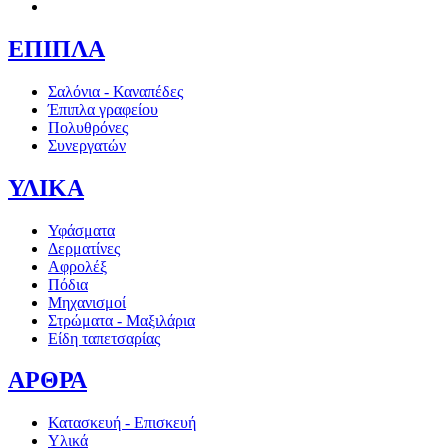
ΕΠΙΠΛΑ
Σαλόνια - Καναπέδες
Έπιπλα γραφείου
Πολυθρόνες
Συνεργατών
ΥΛΙΚΑ
Υφάσματα
Δερματίνες
Αφρολέξ
Πόδια
Μηχανισμοί
Στρώματα - Μαξιλάρια
Είδη ταπετσαρίας
ΑΡΘΡΑ
Κατασκευή - Επισκευή
Υλικά