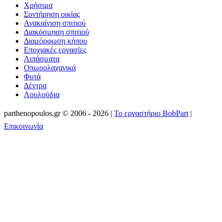
Χρήσιμα
Συντήρηση οικίας
Ανακαίνιση σπιτιού
Διακόσμηση σπιτιού
Διαμόρφωση κήπου
Εποχιακές εργασίες
Λιπάσματα
Οπωρολαχανικά
Φυτά
Δέντρα
Λουλούδια
parthenopoulos.gr
©
2006 - 2026
|
Το εργαστήριο BobPart
|
Επικοινωνία