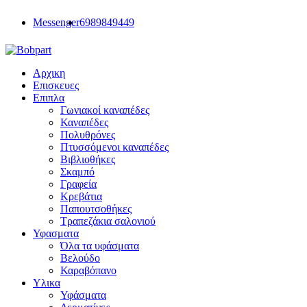
Messenger
6989849449
Αρχικη
Επισκευες
Επιπλα
Γωνιακοί καναπέδες
Καναπέδες
Πολυθρόνες
Πτυσσόμενοι καναπέδες
Βιβλιοθήκες
Σκαμπό
Γραφεία
Κρεβάτια
Παπουτσοθήκες
Τραπεζάκια σαλονιού
Υφασματα
Όλα τα υφάσματα
Βελούδο
Καραβόπανο
Υλικα
Υφάσματα