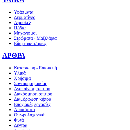
Υφάσματα
Δερματίνες
Αφρολέξ
Πόδια
Μηχανισμοί
Στρώματα - Μαξιλάρια
Είδη ταπετσαρίας
ΑΡΘΡΑ
Κατασκευή - Επισκευή
Υλικά
Χρήσιμα
Συντήρηση οικίας
Ανακαίνιση σπιτιού
Διακόσμηση σπιτιού
Διαμόρφωση κήπου
Εποχιακές εργασίες
Λιπάσματα
Οπωρολαχανικά
Φυτά
Δέντρα