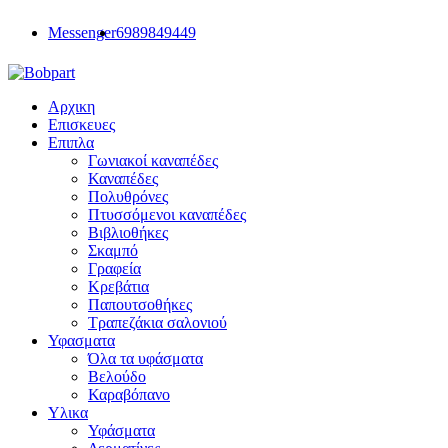
Messenger
6989849449
Αρχικη
Επισκευες
Επιπλα
Γωνιακοί καναπέδες
Καναπέδες
Πολυθρόνες
Πτυσσόμενοι καναπέδες
Βιβλιοθήκες
Σκαμπό
Γραφεία
Κρεβάτια
Παπουτσοθήκες
Τραπεζάκια σαλονιού
Υφασματα
Όλα τα υφάσματα
Βελούδο
Καραβόπανο
Υλικα
Υφάσματα