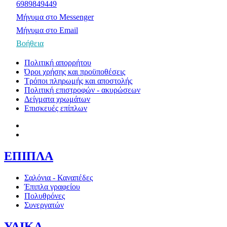
6989849449
Μήνυμα στο Messenger
Μήνυμα στο Email
Βοήθεια
Πολιτική απορρήτου
Όροι χρήσης και προϋποθέσεις
Τρόποι πληρωμής και αποστολής
Πολιτική επιστροφών - ακυρώσεων
Δείγματα χρωμάτων
Επισκευές επίπλων
ΕΠΙΠΛΑ
Σαλόνια - Καναπέδες
Έπιπλα γραφείου
Πολυθρόνες
Συνεργατών
ΥΛΙΚΑ