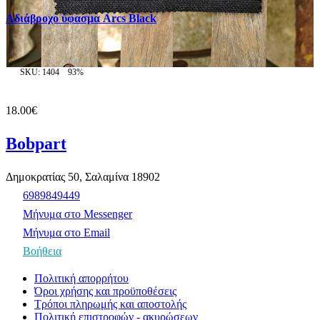
Αδιάβροχο ύφασμα Arcs Black
SKU: 1404
93%
18.00€
Bobpart
Δημοκρατίας 50, Σαλαμίνα 18902
6989849449
Μήνυμα στο Messenger
Μήνυμα στο Email
Βοήθεια
Πολιτική απορρήτου
Όροι χρήσης και προϋποθέσεις
Τρόποι πληρωμής και αποστολής
Πολιτική επιστροφών - ακυρώσεων