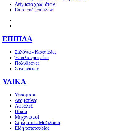
Δείγματα χρωμάτων
Επισκευές επίπλων
ΕΠΙΠΛΑ
Σαλόνια - Καναπέδες
Έπιπλα γραφείου
Πολυθρόνες
Συνεργατών
ΥΛΙΚΑ
Υφάσματα
Δερματίνες
Αφρολέξ
Πόδια
Μηχανισμοί
Στρώματα - Μαξιλάρια
Είδη ταπετσαρίας