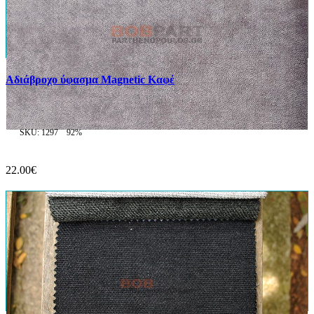
Αδιάβροχο ύφασμα Magnetic Καφέ
SKU: 1297
92%
22.00€