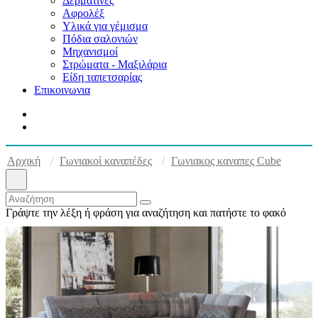
Δερματίνες
Αφρολέξ
Υλικά για γέμισμα
Πόδια σαλονιών
Μηχανισμοί
Στρώματα - Μαξιλάρια
Είδη ταπετσαρίας
Επικοινωνια
Αρχική
Γωνιακοί καναπέδες
Γωνιακος καναπες Cube
Γράψτε την λέξη ή φράση για αναζήτηση και πατήστε το φακό