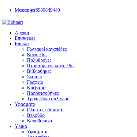
Messenger
6989849449
Αρχικη
Επισκευες
Επιπλα
Γωνιακοί καναπέδες
Καναπέδες
Πολυθρόνες
Πτυσσόμενοι καναπέδες
Βιβλιοθήκες
Σκαμπό
Γραφεία
Κρεβάτια
Παπουτσοθήκες
Τραπεζάκια σαλονιού
Υφασματα
Όλα τα υφάσματα
Βελούδο
Καραβόπανο
Υλικα
Υφάσματα