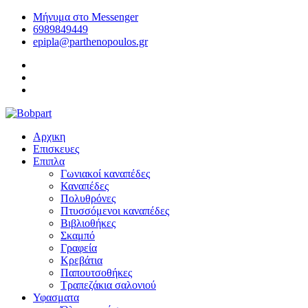
Μήνυμα στο Messenger
6989849449
epipla@parthenopoulos.gr
Αρχικη
Επισκευες
Επιπλα
Γωνιακοί καναπέδες
Καναπέδες
Πολυθρόνες
Πτυσσόμενοι καναπέδες
Βιβλιοθήκες
Σκαμπό
Γραφεία
Κρεβάτια
Παπουτσοθήκες
Τραπεζάκια σαλονιού
Υφασματα