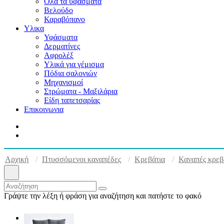
Όλα τα υφάσματα
Βελούδο
Καραβόπανο
Υλικα
Υφάσματα
Δερματίνες
Αφρολέξ
Υλικά για γέμισμα
Πόδια σαλονιών
Μηχανισμοί
Στρώματα - Μαξιλάρια
Είδη ταπετσαρίας
Επικοινωνια
Αρχική
Πτυσσόμενοι καναπέδες
Κρεβάτια
Καναπές κρεβ
Γράψτε την λέξη ή φράση για αναζήτηση και πατήστε το φακό