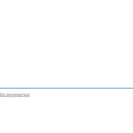
άτι ανοιγομενος