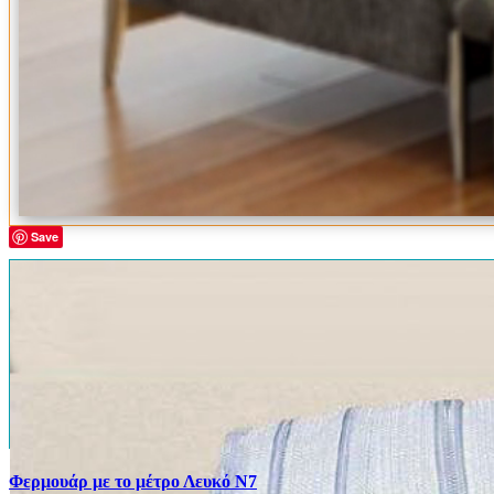
Save
Φερμουάρ με το μέτρο Λευκό Ν7