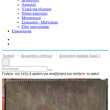
Δερματίνες
Αφρολέξ
Υλικά για γέμισμα
Πόδια σαλονιών
Μηχανισμοί
Στρώματα - Μαξιλάρια
Είδη ταπετσαρίας
Επικοινωνια
Αρχική
Δερματίνες επίπλων
Δερματίνη Ignition Sand 1
Γράψτε την λέξη ή φράση για αναζήτηση και πατήστε το φακό