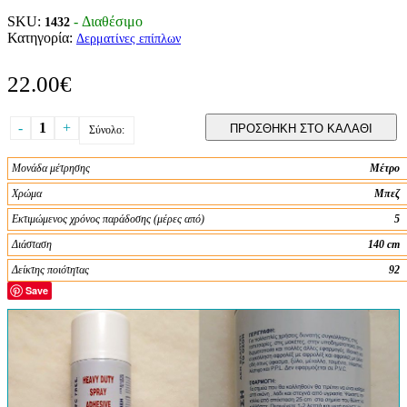
SKU:
- Διαθέσιμο
1432
Κατηγορία:
Δερματίνες επίπλων
22.00€
-
1
+
ΠΡΟΣΘΗΚΗ ΣΤΟ ΚΑΛΑΘΙ
Σύνολο:
Μονάδα μέτρησης
Μέτρο
Χρώμα
Μπεζ
Εκτιμώμενος χρόνος παράδοσης (μέρες από)
5
Διάσταση
140 cm
Δείκτης ποιότητας
92
Save