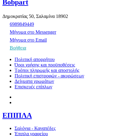
Bobpart
Δημοκρατίας 50, Σαλαμίνα 18902
6989849449
Μήνυμα στο Messenger
Μήνυμα στο Email
Βοήθεια
Πολιτική απορρήτου
Όροι χρήσης και προϋποθέσεις
Τρόποι πληρωμής και αποστολής
Πολιτική επιστροφών - ακυρώσεων
Δείγματα χρωμάτων
Επισκευές επίπλων
ΕΠΙΠΛΑ
Σαλόνια - Καναπέδες
Έπιπλα γραφείου