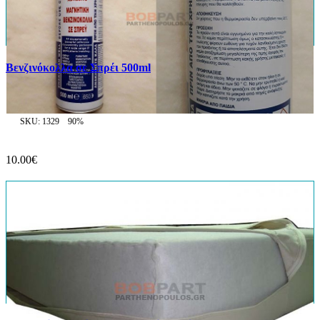
Βενζινόκολλα σε Σπρέι 500ml
SKU: 1329
90%
10.00€