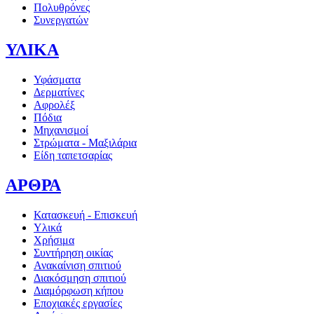
Πολυθρόνες
Συνεργατών
ΥΛΙΚΑ
Υφάσματα
Δερματίνες
Αφρολέξ
Πόδια
Μηχανισμοί
Στρώματα - Μαξιλάρια
Είδη ταπετσαρίας
ΑΡΘΡΑ
Κατασκευή - Επισκευή
Υλικά
Χρήσιμα
Συντήρηση οικίας
Ανακαίνιση σπιτιού
Διακόσμηση σπιτιού
Διαμόρφωση κήπου
Εποχιακές εργασίες