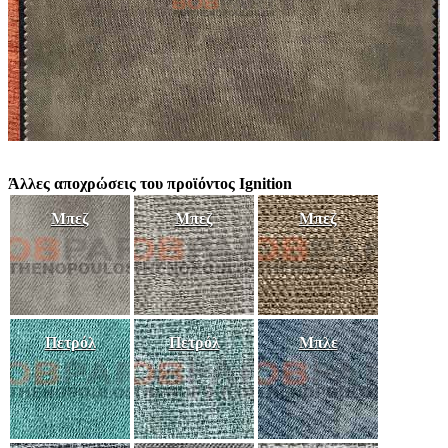
Άλλες αποχρώσεις του προϊόντος Ignition
Μπεζ
Μπεζ
Μπεζ
Πετρόλ
Πετρόλ
Μπλε