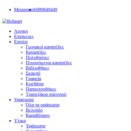
Messenger
6989849449
Αρχικη
Επισκευες
Επιπλα
Γωνιακοί καναπέδες
Καναπέδες
Πολυθρόνες
Πτυσσόμενοι καναπέδες
Βιβλιοθήκες
Σκαμπό
Γραφεία
Κρεβάτια
Παπουτσοθήκες
Τραπεζάκια σαλονιού
Υφασματα
Όλα τα υφάσματα
Βελούδο
Καραβόπανο
Υλικα
Υφάσματα