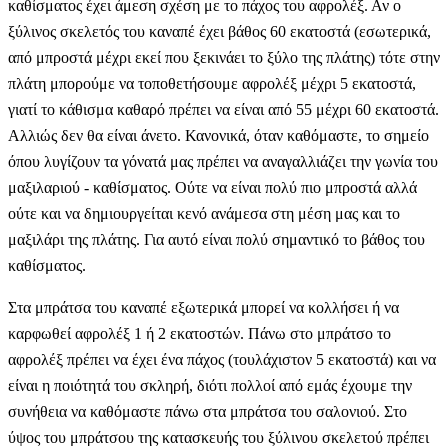
καθίσματος έχει άμεση σχέση με το πάχος του αφρολέξ. Αν ο
ξύλινος σκελετός του καναπέ έχει βάθος 60 εκατοστά (εσωτερικά,
από μπροστά μέχρι εκεί που ξεκινάει το ξύλο της πλάτης) τότε στην
πλάτη μπορούμε να τοποθετήσουμε αφρολέξ μέχρι 5 εκατοστά,
γιατί το κάθισμα καθαρό πρέπει να είναι από 55 μέχρι 60 εκατοστά.
Αλλιώς δεν θα είναι άνετο. Κανονικά, όταν καθόμαστε, το σημείο
όπου λυγίζουν τα γόνατά μας πρέπει να αναγαλλιάζει την γωνία του
μαξιλαριού - καθίσματος. Ούτε να είναι πολύ πιο μπροστά αλλά
ούτε και να δημιουργείται κενό ανάμεσα στη μέση μας και το
μαξιλάρι της πλάτης. Για αυτό είναι πολύ σημαντικό το βάθος του
καθίσματος.
Στα μπράτσα του καναπέ εξωτερικά μπορεί να κολλήσει ή να
καρφωθεί αφρολέξ 1 ή 2 εκατοστών. Πάνω στο μπράτσο το
αφρολέξ πρέπει να έχει ένα πάχος (τουλάχιστον 5 εκατοστά) και να
είναι η ποιότητά του σκληρή, διότι πολλοί από εμάς έχουμε την
συνήθεια να καθόμαστε πάνω στα μπράτσα του σαλονιού. Στο
ύψος του μπράτσου της κατασκευής του ξύλινου σκελετού πρέπει