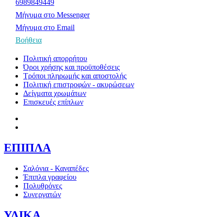
6989849449
Μήνυμα στο Messenger
Μήνυμα στο Email
Βοήθεια
Πολιτική απορρήτου
Όροι χρήσης και προϋποθέσεις
Τρόποι πληρωμής και αποστολής
Πολιτική επιστροφών - ακυρώσεων
Δείγματα χρωμάτων
Επισκευές επίπλων
ΕΠΙΠΛΑ
Σαλόνια - Καναπέδες
Έπιπλα γραφείου
Πολυθρόνες
Συνεργατών
ΥΛΙΚΑ