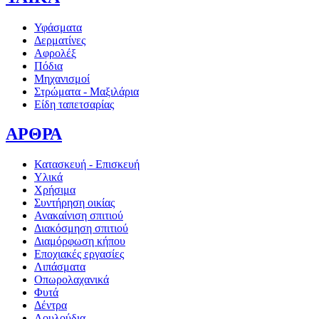
Υφάσματα
Δερματίνες
Αφρολέξ
Πόδια
Μηχανισμοί
Στρώματα - Μαξιλάρια
Είδη ταπετσαρίας
ΑΡΘΡΑ
Κατασκευή - Επισκευή
Υλικά
Χρήσιμα
Συντήρηση οικίας
Ανακαίνιση σπιτιού
Διακόσμηση σπιτιού
Διαμόρφωση κήπου
Εποχιακές εργασίες
Λιπάσματα
Οπωρολαχανικά
Φυτά
Δέντρα
Λουλούδια